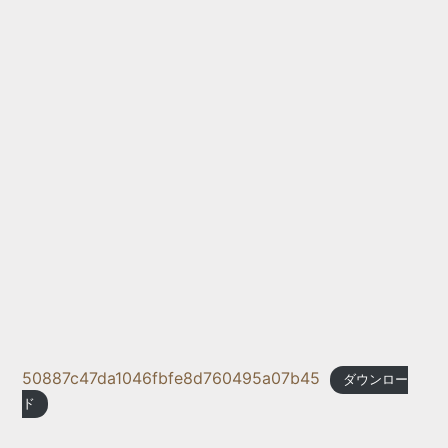
50887c47da1046fbfe8d760495a07b45
ダウンロー
ド